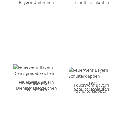
Bayern
Uniformen
Schulterschlaufen
Feuerwehr Bayern
FW Bayern
FW
Feuerwehr Bayern
Dienstgradabzeichen
Uniformen
Schulterschlaufen
Schulterklappen