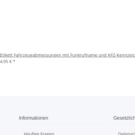
Etikett Fahrzeugabmessungen mit Funkrufname und KFZ-Kennzei
4,95 €
*
Informationen
Gesetzlic
Häufige Fragen
Datensc