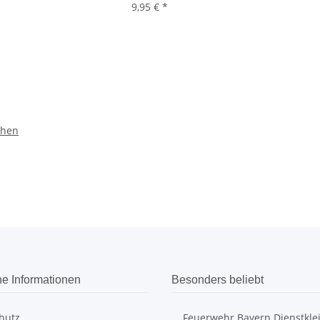
9,95 €
*
chen
he Informationen
Besonders beliebt
hutz
Feuerwehr Bayern Dienstkle