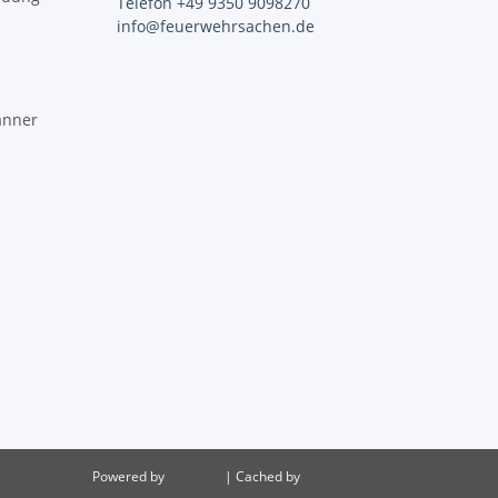
Telefon +49 9350 9098270
info@feuerwehrsachen.de
änner
Powered by
JTL-Shop
| Cached by
ecomDATA LiteSpeed Cache