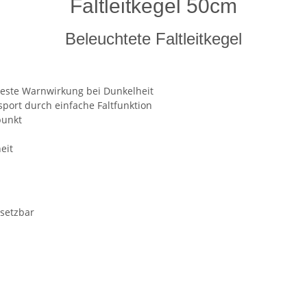
Faltleitkegel 50cm
Beleuchtete Faltleitkegel
beste Warnwirkung bei Dunkelheit
port durch einfache Faltfunktion
punkt
eit
nsetzbar