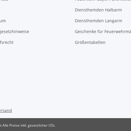
Diensthemden Halbarm
sum
Diensthemden Langarm
egesetzhinweise
Geschenke für Feuerwehrm
fsrecht
Größentabellen
ersand
t
Alle Preise inkl. gesetzlicher USt.