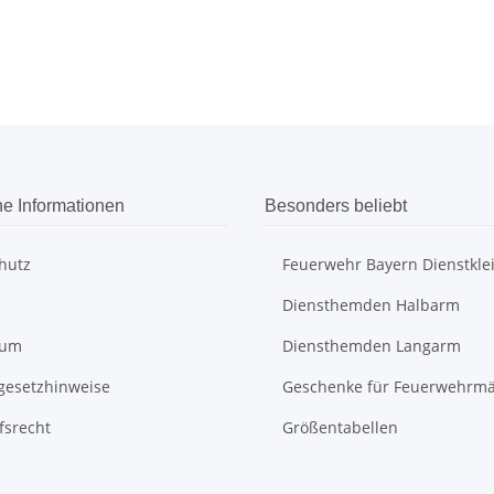
he Informationen
Besonders beliebt
hutz
Feuerwehr Bayern Dienstkle
Diensthemden Halbarm
sum
Diensthemden Langarm
egesetzhinweise
Geschenke für Feuerwehrm
fsrecht
Größentabellen