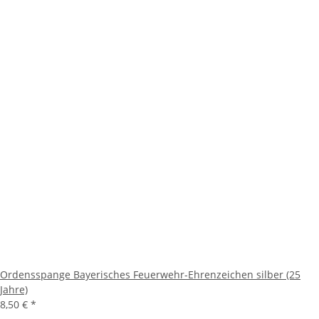
Ordensspange Bayerisches Feuerwehr-Ehrenzeichen silber (25
Jahre)
8,50 €
*