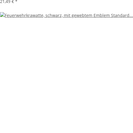
21,49 €
*