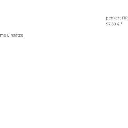
penkert FI
97,80 €
*
me Einsätze