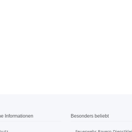
he Informationen
Besonders beliebt
hutz
Feuerwehr Bayern Dienstkle