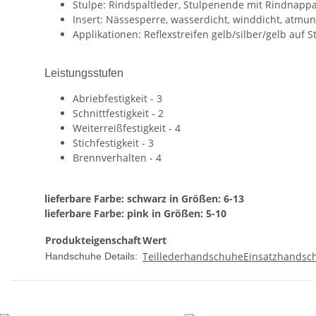
Stulpe: Rindspaltleder, Stulpenende mit Rindnappa
Insert: Nässesperre, wasserdicht, winddicht, atmun
Applikationen: Reflexstreifen gelb/silber/gelb au
Leistungsstufen
Abriebfestigkeit - 3
Schnittfestigkeit - 2
Weiterreißfestigkeit - 4
Stichfestigkeit - 3
Brennverhalten - 4
lieferbare Farbe: schwarz in Größen: 6-13
lieferbare Farbe: pink in Größen: 5-10
Produkteigenschaft
Wert
Teillederhandschuhe
Einsatzhandsch
Handschuhe Details: