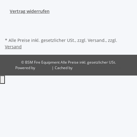
Vertrag widerrufen
* Alle Preise inkl. gesetzlicher USt., zzgl. Versand., zzgl.
Versand
© BSM Fire Equipment
Alle Preise inkl. gesetzlicher USt.
Powered by
JTL-Shop
| Cached by
ecomDATA LiteSpeed Cache