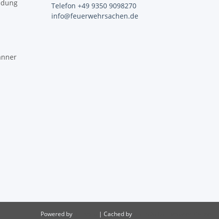
idung
Telefon +49 9350 9098270
info@feuerwehrsachen.de
änner
Powered by
JTL-Shop
| Cached by
ecomDATA LiteSpeed Cache