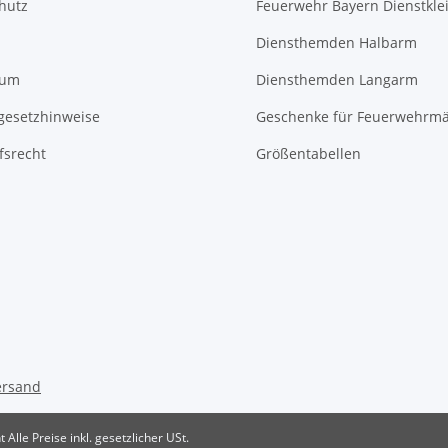
hutz
Feuerwehr Bayern Dienstkle
Diensthemden Halbarm
sum
Diensthemden Langarm
egesetzhinweise
Geschenke für Feuerwehrm
fsrecht
Größentabellen
ersand
t
Alle Preise inkl. gesetzlicher USt.