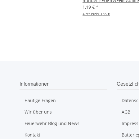
Runder FEUERWEHR Aufkleb
1,19 €
*
Alter Preis:
1,95 €
Informationen
Gesetzlic
Häufige Fragen
Datensc
Wir über uns
AGB
Feuerwehr Blog und News
Impres
Kontakt
Batteri