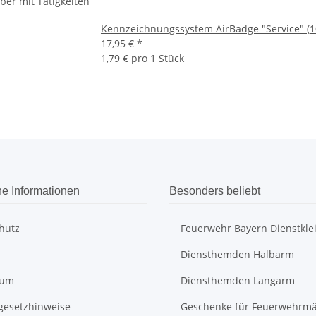
er mit Tätigkeiten
Kennzeichnungssystem AirBadge "Service" (1
17,95 €
*
1,79 € pro 1 Stück
he Informationen
Besonders beliebt
hutz
Feuerwehr Bayern Dienstkle
Diensthemden Halbarm
sum
Diensthemden Langarm
egesetzhinweise
Geschenke für Feuerwehrm