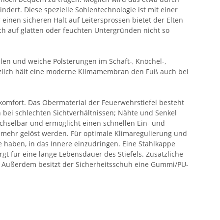
dert. Diese spezielle Sohlentechnologie ist mit einer
 einen sicheren Halt auf Leitersprossen bietet der Elten
ch auf glatten oder feuchten Untergründen nicht so
hlen und weiche Polsterungen im Schaft-, Knöchel-,
tzlich hält eine moderne Klimamembran den Fuß auch bei
komfort. Das Obermaterial der Feuerwehrstiefel besteht
bei schlechten Sichtverhältnissen; Nähte und Senkel
echselbar und ermöglicht einen schnellen Ein- und
 mehr gelöst werden. Für optimale Klimaregulierung und
haben, in das Innere einzudringen. Eine Stahlkappe
gt für eine lange Lebensdauer des Stiefels. Zusätzliche
s). Außerdem besitzt der Sicherheitsschuh eine Gummi/PU-