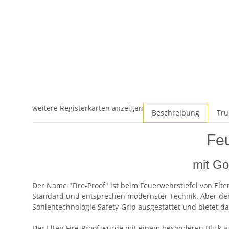
weitere Registerkarten anzeigen
Beschreibung
Tru
Feu
mit Go
Der Name "Fire-Proof" ist beim Feuerwehrstiefel von El
Standard und entsprechen modernster Technik. Aber der E
Sohlentechnologie Safety-Grip ausgestattet und bietet d
Der Elten Fire-Proof wurde mit einem besonderen Blick a