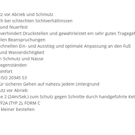
utz vor Abrieb und Schmutz
ch bei schlechten Sichtverhältnissen
und feuerfest
 verhindert Druckstellen und gewährleistet ein sehr gutes Tragege
 allen Beanspruchungen
schnellen Ein- und Ausstieg und optimale Anpassung an den Fuß
und Wasserdichtigkeit
on Schmutz und Nässe
 Gegenständen
omfort
 ISO 20345 S3
 für sicheres Gehen auf nahezu jedem Untergrund
utz vor Abrieb
e 2 (24m/Sek.) zum Schutz gegen Schnitte durch handgeführte Ke
/F2A (TYP 2), FORM C
 kleiner bestellen