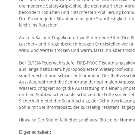
die moderne Safety-Grip-Sohle, die den natürlichen Abro
besonders robusten und rutschfesten Profilierung kombinie
Fire-Proof in jeder Situation eine gute Standfestigkeit
leicht ins Rutschen.
Auch in Sachen Tragekomfort weiß der neue Elten Fire-Pr
Laschen- und Kragenbereich beugen Druckstellen vor un
Wind und Wetter trocken und warm, lässt ihn aber trot
Der ELTEN-Feuerwehrstiefel FIRE-PROOF ist atmungsaktiv
aus lange haltbarem, hydrophobiertem Waterproof-Rindl
sind feuerfest und schwer entflammbar. Der Reißverschlu
Ausstieg, während die Schnürung der optimalen Anpassu
Wasserdichtigkeit sorgt die Ausstattung mit einer Sym
und ein Stahlzwischensohle schützen die Füße vor Verletz
Sicherheit bietet der Schnittschutz, der Schnittverletz
Sohle mit Steilfrontabsatz, die kurzzeitig resistent ist 
Hinweis: Der Stiefel fällt eher groß aus. Bitte eine Numme
Eigenschaften: