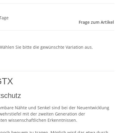
 Tage
Frage zum Artikel
 Wählen Sie bitte die gewünschte Variation aus.
 GTX
tschutz
ammbare Nähte und Senkel sind bei der Neuentwicklung
wehrstiefel mit der zweiten Generation der
sten wissenschaftlichen Erkenntnissen.
en noch bequem zu tragen. Möglich wird das etwa durch