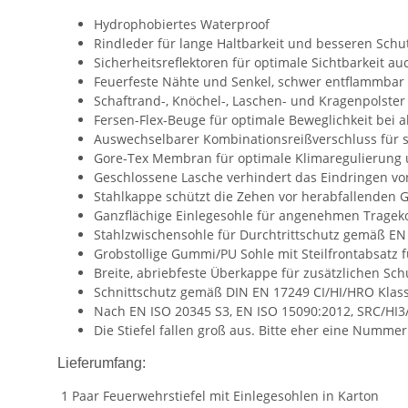
Hydrophobiertes Waterproof
Rindleder für lange Haltbarkeit und besseren Sch
Sicherheitsreflektoren für optimale Sichtbarkeit au
Feuerfeste Nähte und Senkel, schwer entflammbar 
Schaftrand-, Knöchel-, Laschen- und Kragenpolster
Fersen-Flex-Beuge für optimale Beweglichkeit bei
Auswechselbarer Kombinationsreißverschluss für 
Gore-Tex Membran für optimale Klimaregulierung 
Geschlossene Lasche verhindert das Eindringen v
Stahlkappe schützt die Zehen vor herabfallenden
Ganzflächige Einlegesohle für angenehmen Tragek
Stahlzwischensohle für Durchtrittschutz gemäß EN
Grobstollige Gummi/PU Sohle mit Steilfrontabsatz
Breite, abriebfeste Überkappe für zusätzlichen Sch
Schnittschutz gemäß DIN EN 17249 CI/HI/HRO Klass
Nach EN ISO 20345 S3, EN ISO 15090:2012, SRC/HI3
Die Stiefel fallen groß aus. Bitte eher eine Nummer
Lieferumfang:
1 Paar Feuerwehrstiefel mit Einlegesohlen in Karton