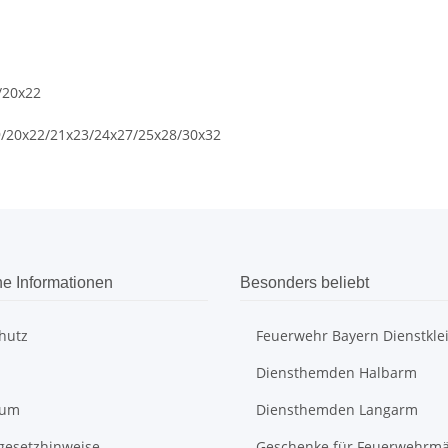
/20x22
9/20x22/21x23/24x27/25x28/30x32
he Informationen
Besonders beliebt
hutz
Feuerwehr Bayern Dienstkle
Diensthemden Halbarm
sum
Diensthemden Langarm
egesetzhinweise
Geschenke für Feuerwehrm