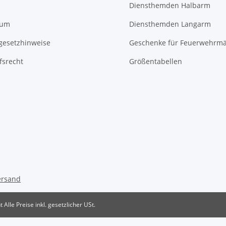
Diensthemden Halbarm
sum
Diensthemden Langarm
egesetzhinweise
Geschenke für Feuerwehrm
fsrecht
Größentabellen
ersand
t
Alle Preise inkl. gesetzlicher USt.