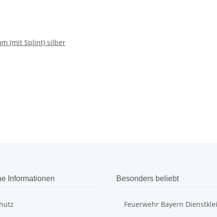
 (mit Splint) silber
he Informationen
Besonders beliebt
hutz
Feuerwehr Bayern Dienstkle