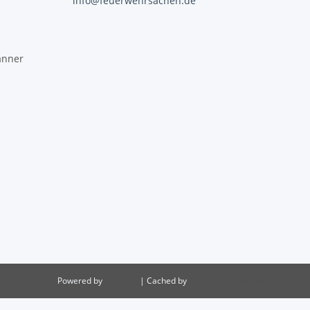
info@feuerwehrsachen.de
änner
Powered by
JTL-Shop
| Cached by
ecomDATA LiteSpeed Cache