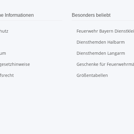
he Informationen
Besonders beliebt
hutz
Feuerwehr Bayern Dienstkle
Diensthemden Halbarm
sum
Diensthemden Langarm
egesetzhinweise
Geschenke für Feuerwehrm
fsrecht
Größentabellen