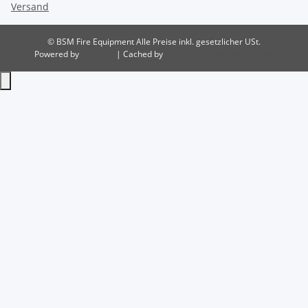
Versand
© BSM Fire Equipment
Alle Preise inkl. gesetzlicher USt.
Powered by
JTL-Shop
| Cached by
ecomDATA LiteSpeed Cache