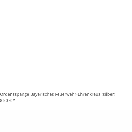
Ordensspange Bayerisches Feuerwehr-Ehrenkreuz (silber)
8,50 €
*