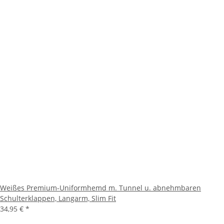
Weißes Premium-Uniformhemd m. Tunnel u. abnehmbaren
Schulterklappen, Langarm, Slim Fit
34,95 €
*