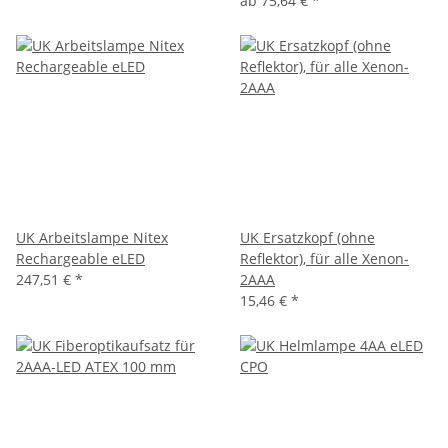
ab
75,64 €
*
UK Arbeitslampe Nitex
UK Ersatzkopf (ohne
Rechargeable eLED
Reflektor), für alle Xenon-
247,51 €
*
2AAA
15,46 €
*