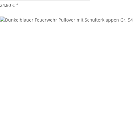
24,80 €
*