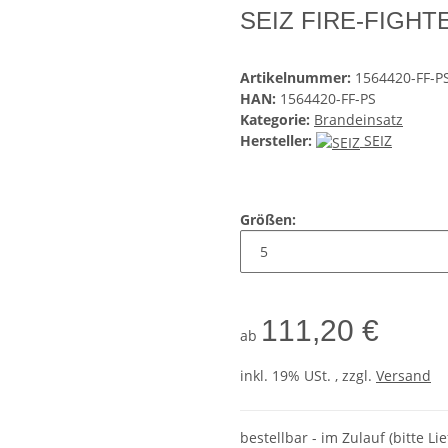
SEIZ FIRE-FIGHTE
Artikelnummer:
1564420-FF-P
HAN:
1564420-FF-PS
Kategorie:
Brandeinsatz
Hersteller:
SEIZ
Größen:
111,20 €
ab
inkl. 19% USt. , zzgl.
Versand
bestellbar - im Zulauf (bitte Li