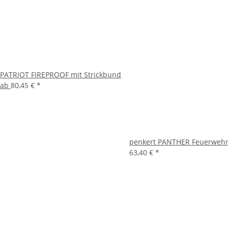
PATRIOT FIREPROOF mit Strickbund
ab
80,45 €
*
penkert PANTHER Feuerwehrh
63,40 €
*