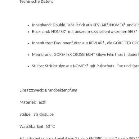
Technische Daten:
Innenhand: Double-Face Strick aus KEVLAR®/NOMEX® und eine
Rückhand: NOMEX® mit unserem speziell entwickelten SEIZ® 
Innenfutter: Das Innenfutter aus KEVLAR®, die GORE-TEX CRO
Membrane: GORE-TEX CROSSTECH® Glove Film Insert, dauerhaf
Stulpe: Strickstulpe aus NOMEX® mit Pulsschutz, Öse und Kar
Einsatzzweck: Brandbekämpfung
Material: Textil
Stulpe:
Strickstulpe
Waschbarkeit: 60 °C
Schnittschutzklasse: Level 4 von 5 (nach EN 388), Level D (nach ISO 