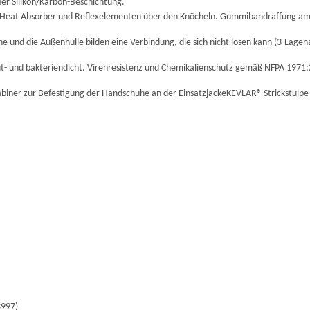
r Silikon/Karbon-Beschichtung.
 Heat Absorber und Reflexelementen über den Knöcheln. Gummibandraffung a
 und die Außenhülle bilden eine Verbindung, die sich nicht lösen kann (3-Lagen
 und bakteriendicht. Virenresistenz und Chemikalienschutz gemäß NFPA 1971:
abiner zur Befestigung der Handschuhe an der EinsatzjackeKEVLAR® Strickstulpe 
3997)