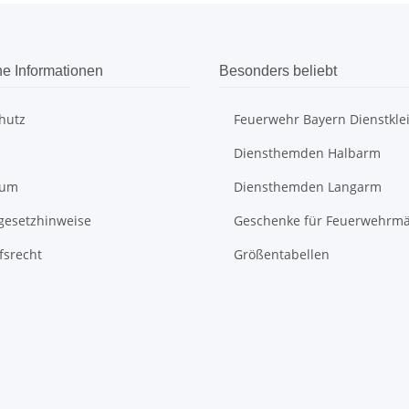
he Informationen
Besonders beliebt
hutz
Feuerwehr Bayern Dienstkle
Diensthemden Halbarm
sum
Diensthemden Langarm
egesetzhinweise
Geschenke für Feuerwehrm
fsrecht
Größentabellen