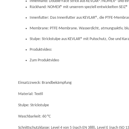
Innenhand: Double-Face Strick aus KEVLAR®/NOMEX® und eine
Rückhand: NOMEX® mit unserem speziell entwickelten SEIZ®
Innenfutter: Das Innenfutter aus KEVLAR®, die PTFE-Membrane
Membrane: PTFE-Membrane. Wasserdicht, atmungsaktiv, blut-
Stulpe: Strickstulpe aus KEVLAR® mit Pulsschutz, Öse und Kar
Produktvideo:
Zum Produktvideo
Einsatzzweck: Brandbekämpfung
Material: Textil
Stulpe: Strickstulpe
Waschbarkeit: 60 °C
Schnittschutzklasse: Level 4 von 5 (nach EN 388), Level E (nach ISO 1