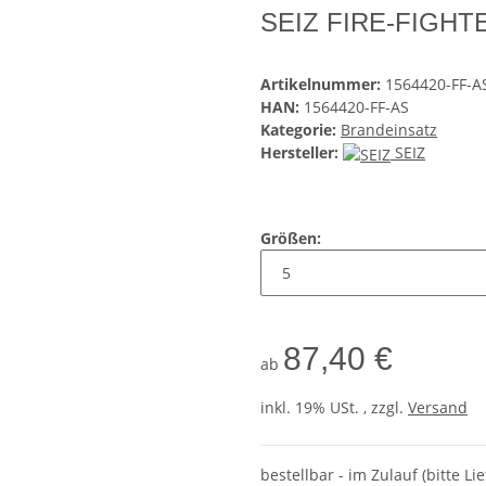
SEIZ FIRE-FIGHTE
Artikelnummer:
1564420-FF-A
HAN:
1564420-FF-AS
Kategorie:
Brandeinsatz
Hersteller:
SEIZ
Größen:
87,40 €
ab
inkl. 19% USt. , zzgl.
Versand
bestellbar - im Zulauf (bitte Li