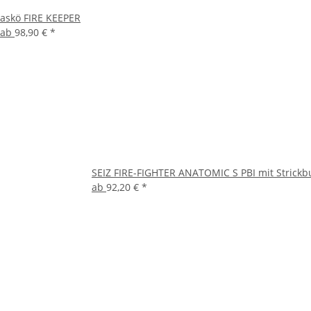
askö FIRE KEEPER
ab
98,90 €
*
SEIZ FIRE-FIGHTER ANATOMIC S PBI mit Strick
ab
92,20 €
*