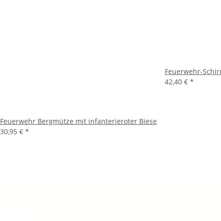
Feuerwehr-Schi
42,40 €
*
Feuerwehr Bergmütze mit infanterieroter Biese
30,95 €
*