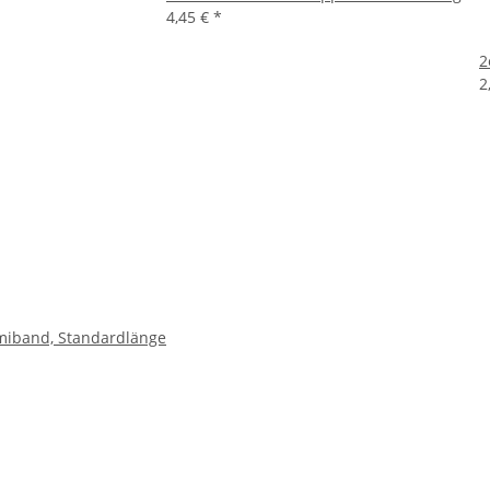
4,45 €
*
2
2
miband, Standardlänge