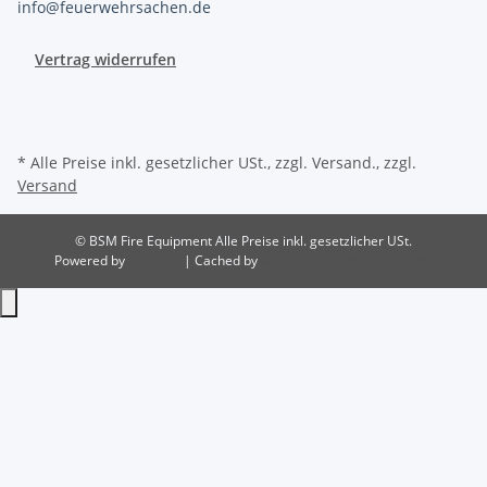
info@feuerwehrsachen.de
Vertrag widerrufen
* Alle Preise inkl. gesetzlicher USt., zzgl. Versand., zzgl.
Versand
© BSM Fire Equipment
Alle Preise inkl. gesetzlicher USt.
Powered by
JTL-Shop
| Cached by
ecomDATA LiteSpeed Cache