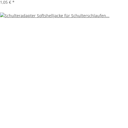
1,05 €
*