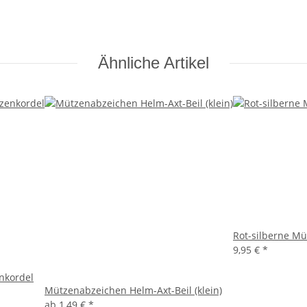
Ähnliche Artikel
Rot-silberne Mü
9,95 €
*
nkordel
Mützenabzeichen Helm-Axt-Beil (klein)
ab
1,49 €
*