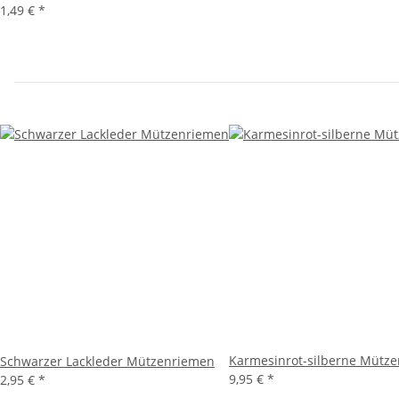
1,49 €
*
Karmesinrot-silberne Mütze
Schwarzer Lackleder Mützenriemen
9,95 €
*
2,95 €
*