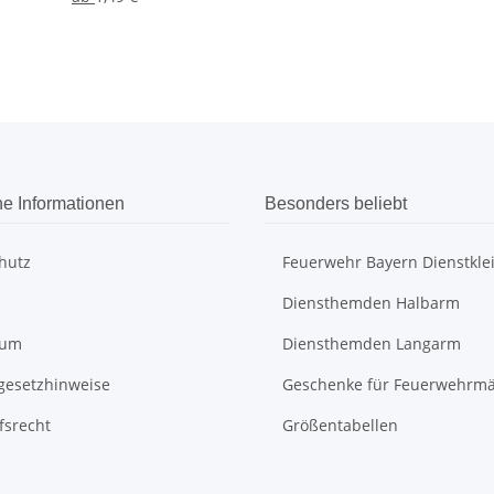
he Informationen
Besonders beliebt
hutz
Feuerwehr Bayern Dienstkle
Diensthemden Halbarm
sum
Diensthemden Langarm
egesetzhinweise
Geschenke für Feuerwehrm
fsrecht
Größentabellen