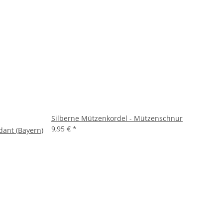
Silberne Mützenkordel - Mützenschnur
9,95 €
*
ant (Bayern)