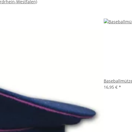
rdrhein-Westfalen)
Baseballmütz
16,95 €
*