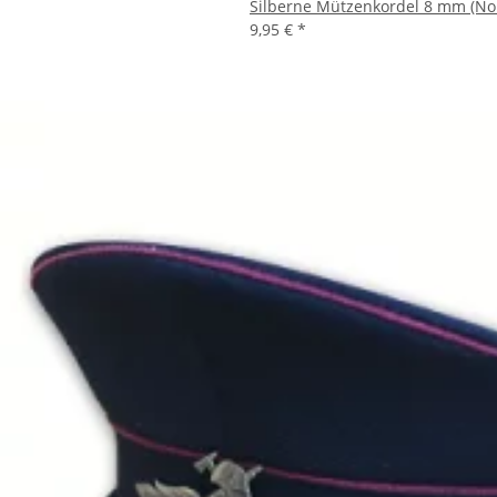
Silberne Mützenkordel 8 mm (No
9,95 €
*