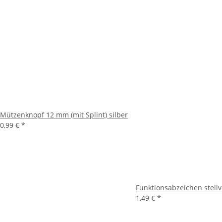
Mützenknopf 12 mm (mit Splint) silber
0,99 €
*
Funktionsabzeichen stell
1,49 €
*