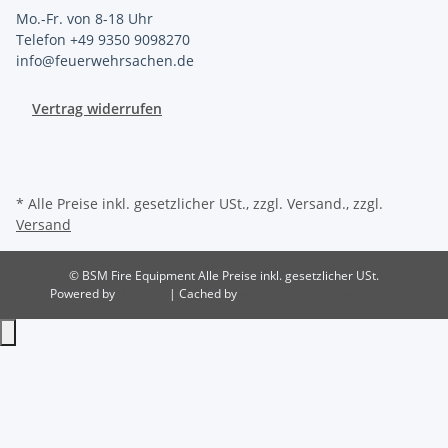
Mo.-Fr. von 8-18 Uhr
Telefon +49 9350 9098270
info@feuerwehrsachen.de
Vertrag widerrufen
* Alle Preise inkl. gesetzlicher USt., zzgl. Versand., zzgl.
Versand
© BSM Fire Equipment
Alle Preise inkl. gesetzlicher USt.
Powered by
JTL-Shop
| Cached by
ecomDATA LiteSpeed Cache