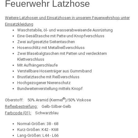
Feuerwehr Latzhose
Weitere Latzhosen und Einsatzhosen in unserem Feuerwehrshop unter
Einsatzkleidung
Waschstabile, öl- und wasserabweisende Ausrüstung
Eine Gesäßtasche mit Patte und Knopfverschluss
Zwei aufgesetzte Seitentaschen
Hosenschlitz mit Metallreißverschluss
Zwei Blasebalgtaschen mit Patten und verdecktem
Klettverschluss
Mit Aufhängerschlaufe
Verstellbare Hosenträger aus Gummiband
Brustlatztasche mit Reißverschluss
Hochgezogener Nierenschutz
Bundweitenverstellung mittels Knopf
®
Oberstoff: 50% Aramid (Kermel
)/50% Viskose
Reflexbestreifung:
Gelb-Silber-Gelb
Farbcode (01):
Schwarzblau
Normal-Größen: 38 - 68
Kurz-Größen: K42 - K68
Lang-Größen: L44 - L66