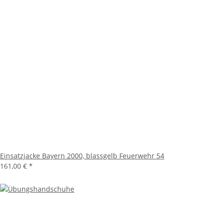
Einsatzjacke Bayern 2000, blassgelb Feuerwehr 54
161,00 €
*