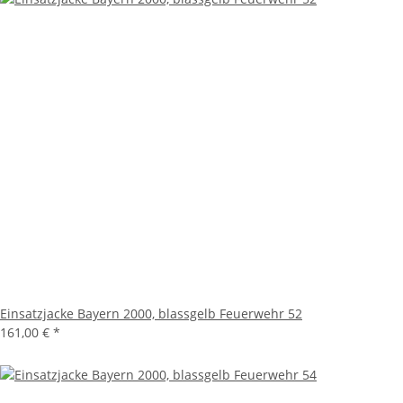
Einsatzjacke Bayern 2000, blassgelb Feuerwehr 52
161,00 €
*