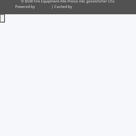
© BSM Fire Equipment
Alle Preise inkl. gesetzlicher USt.
Powered by
JTL-Shop
| Cached by
ecomDATA LiteSpeed Cache