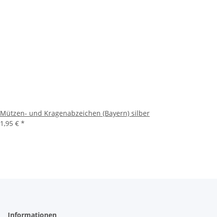
Mützen- und Kragenabzeichen (Bayern) silber
1,95 €
*
Informationen