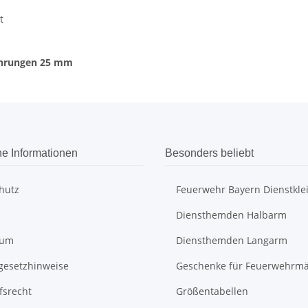
t
führungen 25 mm
he Informationen
Besonders beliebt
hutz
Feuerwehr Bayern Dienstkle
Diensthemden Halbarm
sum
Diensthemden Langarm
egesetzhinweise
Geschenke für Feuerwehrm
fsrecht
Größentabellen