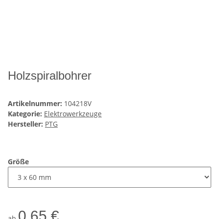
Holzspiralbohrer
Artikelnummer:
104218V
Kategorie:
Elektrowerkzeuge
Hersteller:
PTG
Größe
0,65 €
ab