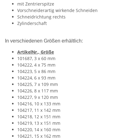
mit Zentrierspitze
Vorschneiderartig wirkende Schneiden
Schneidrichtung rechts
Zylinderschaft
In verschiedenen Größen erhältlich:
ArtikelNr., Größe
101687, 3 x 60 mm
104222, 4 x 75 mm
104223, 5 x 86 mm
104224, 6 x 93 mm
104225, 7 x 109 mm
104226, 8 x 117 mm
104227, 9 x 120 mm
104216, 10 x 133 mm
104217, 11 x 142 mm
104218, 12 x 151 mm
104219, 13 x 151 mm
104220, 14 x 160 mm
104221, 15 x 162 mm