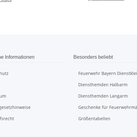
he Informationen
Besonders beliebt
hutz
Feuerwehr Bayern Dienstkle
Diensthemden Halbarm
sum
Diensthemden Langarm
egesetzhinweise
Geschenke für Feuerwehrm
fsrecht
Größentabellen