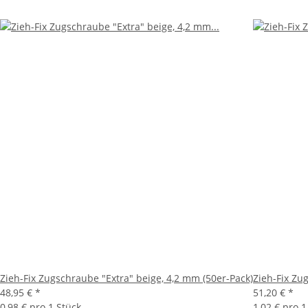
Zieh-Fix Zugschraube "Extra" beige, 4,2 mm (50er-Pack)
Zieh-Fix Zu
48,95 €
*
51,20 €
*
0,98 € pro 1 Stück
1,02 € pro 1