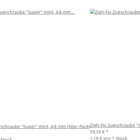
Zieh-Fix Zugschraube "S
gschraube "Super" mint, 4,8 mm (50er-Pack)
59,39 €
*
1,19 € pro 1 Stück
 Stück