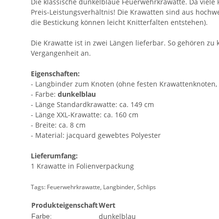
Die klassische dunkelblaue Feuerwehrkrawatte. Da viele
Preis-Leistungsverhältnis! Die Krawatten sind aus hochw
die Bestickung können leicht Knitterfalten entstehen).
Die Krawatte ist in zwei Längen lieferbar. So gehören 
Vergangenheit an.
Eigenschaften:
- Langbinder zum Knoten (ohne festen Krawattenknoten, d
- Farbe:
dunkelblau
- Länge Standardkrawatte: ca. 149 cm
- Länge XXL-Krawatte: ca. 160 cm
- Breite: ca. 8 cm
- Material: jacquard gewebtes Polyester
Lieferumfang:
1 Krawatte in Folienverpackung
Tags: Feuerwehrkrawatte, Langbinder, Schlips
Produkteigenschaft
Wert
dunkelblau
Farbe: