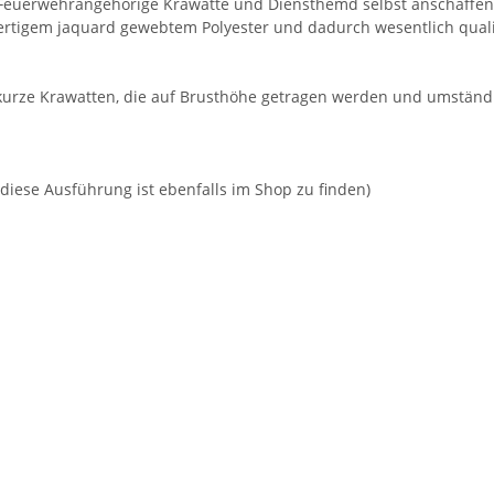
 Feuerwehrangehörige Krawatte und Diensthemd selbst anschaffen 
ertigem jaquard gewebtem Polyester und dadurch wesentlich qualit
zu kurze Krawatten, die auf Brusthöhe getragen werden und umstän
iese Ausführung ist ebenfalls im Shop zu finden)