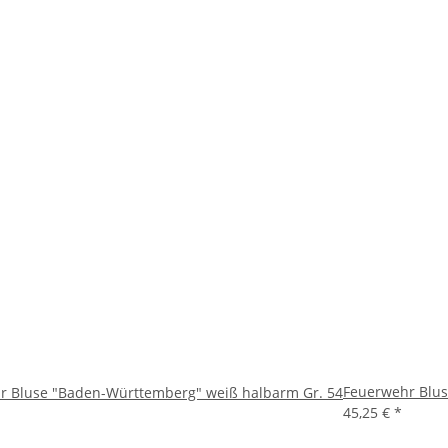
Feuerwehr Blus
r Bluse "Baden-Württemberg" weiß halbarm Gr. 54
45,25 €
*