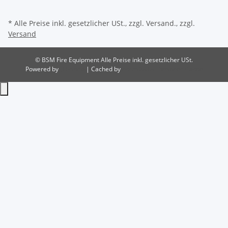
* Alle Preise inkl. gesetzlicher USt., zzgl. Versand., zzgl.
Versand
© BSM Fire Equipment
Alle Preise inkl. gesetzlicher USt.
Powered by
JTL-Shop
| Cached by
ecomDATA LiteSpeed Cache