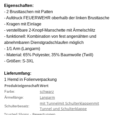
Eigenschaften:
- 2 Brusttaschen mit Patten
- Aufdruck FEUERWEHR oberhalb der linken Brusttasche
- Kragen mit Einlage
- verstellbare 2-Knopf-Manschette mit Ärmelschlitz
- funktionell: Kombination von fest angenähten und
abnehmbaren Dienstgradschlaufen möglich
- 1/1 Arm (Langarm)
- Material: 65% Polyester, 35% Baumwolle (Twill)
- Größen: S-3XL
Lieferumfang:
1 Hemd in Folienverpackung
Produkteigenschaft
Wert
schwarz
Farbe:
Langarm
Ärmellänge:
mit Tunnel
mit Schulterklappen
mit
Schulterbesatz:
Tunnel und Schulterklappe
Trusted Shops - Bewertungen