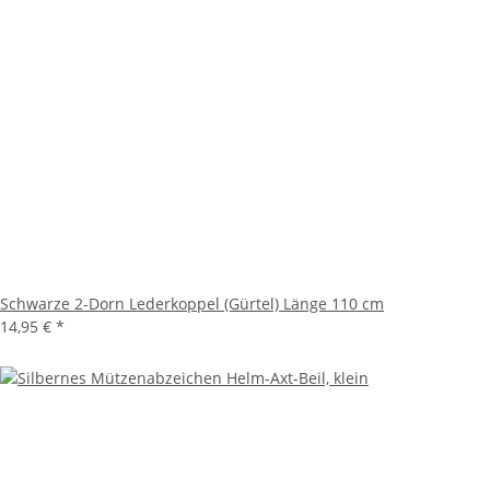
Schwarze 2-Dorn Lederkoppel (Gürtel) Länge 110 cm
14,95 €
*