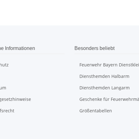
he Informationen
Besonders beliebt
hutz
Feuerwehr Bayern Dienstkle
Diensthemden Halbarm
sum
Diensthemden Langarm
egesetzhinweise
Geschenke für Feuerwehrm
fsrecht
Größentabellen