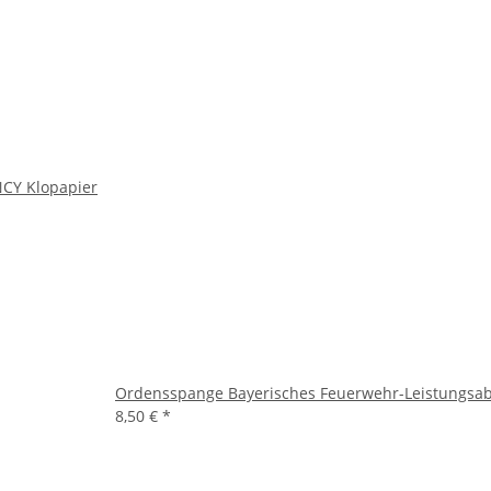
NCY Klopapier
Ordensspange Bayerisches Feuerwehr-Leistungsabze
8,50 €
*