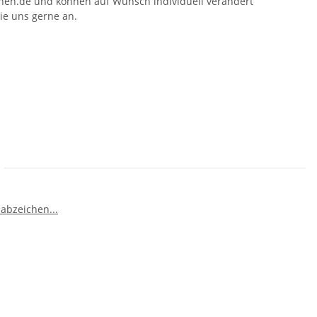
hen.de und können auf Wunsch individuell verändert
ie uns gerne an.