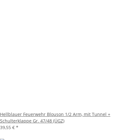
Hellblauer Feuerwehr Blouson 1/2 Arm, mit Tunnel +
Schulterklappe Gr. 47/48 (ÜGZ)
39,55 €
*