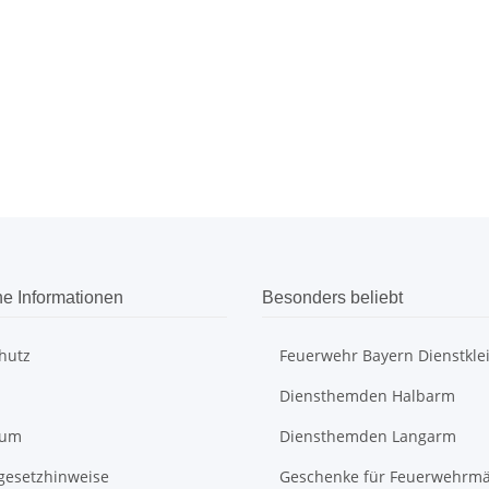
he Informationen
Besonders beliebt
hutz
Feuerwehr Bayern Dienstkle
Diensthemden Halbarm
sum
Diensthemden Langarm
egesetzhinweise
Geschenke für Feuerwehrm