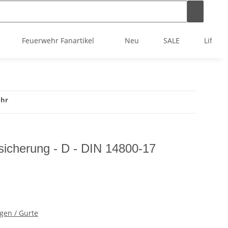
Feuerwehr Fanartikel
Neu
SALE
Lifest
ehr
sicherung - D - DIN 14800-17
gen / Gurte