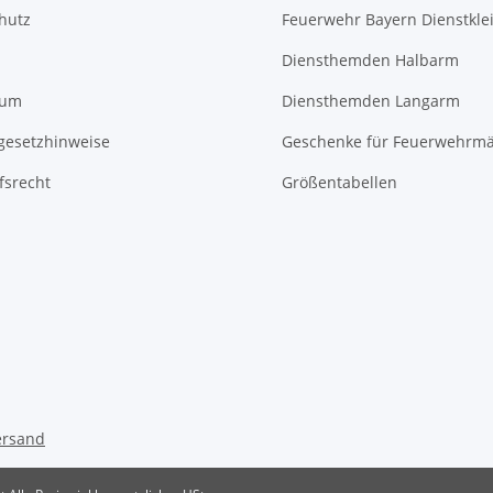
hutz
Feuerwehr Bayern Dienstkle
Diensthemden Halbarm
sum
Diensthemden Langarm
egesetzhinweise
Geschenke für Feuerwehrm
fsrecht
Größentabellen
ersand