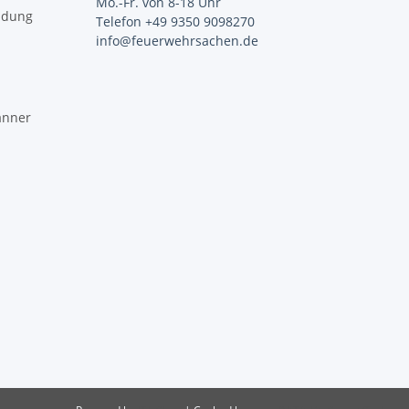
Mo.-Fr. von 8-18 Uhr
idung
Telefon +49 9350 9098270
info@feuerwehrsachen.de
änner