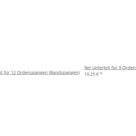
9er Unterteil für 9 Ord
eil für 12 Ordenspangen (Bandspangen)
10,25 €
*