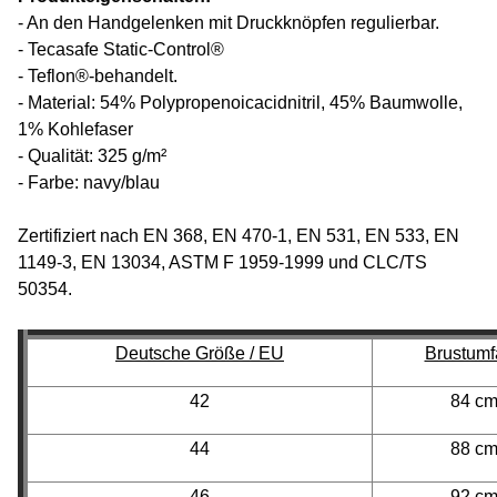
- An den Handgelenken mit Druckknöpfen regulierbar.
- Tecasafe Static-Control®
- Teflon®-behandelt.
- Material: 54% Polypropenoicacidnitril, 45% Baumwolle,
1% Kohlefaser
- Qualität: 325 g/m²
- Farbe: navy/blau
Zertifiziert nach EN 368, EN 470-1, EN 531, EN 533, EN
1149-3, EN 13034, ASTM F 1959-1999 und CLC/TS
50354.
Deutsche Größe / EU
Brustumf
42
84 c
44
88 c
46
92 c