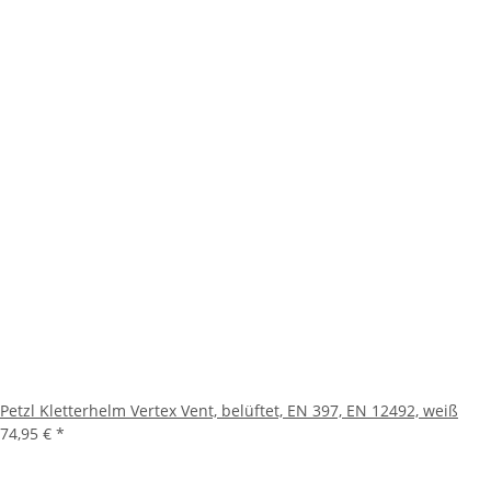
Petzl Kletterhelm Vertex Vent, belüftet, EN 397, EN 12492, weiß
74,95 €
*