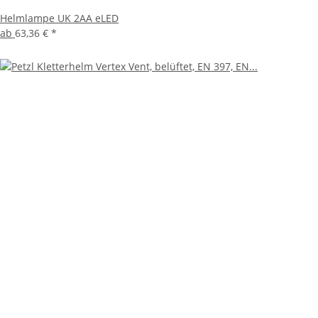
Helmlampe UK 2AA eLED
ab
63,36 €
*